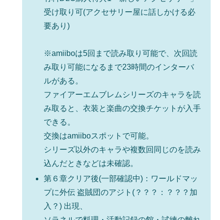
受け取り可(アクセサリー屋に話しかける必
要あり)
※amiiboは5回まで読み取り可能で、次回読
み取り可能になるまで23時間のインターバ
ルがある。
ファイアーエムブレムシリーズのキャラを読
み取ると、衣装と楽曲の交換チケットが入手
できる。
交換はamiiboスポットで可能。
シリーズ以外のキャラや複数回同じのを読み
込んだときなどは未確認。
第６章クリア後(一部確認中)：ワールドマッ
プに外伝 盗賊団のアジト(？？？：？？？加
入？) 出現、
ソラネルで料理・活動記録の館・試練の離れ