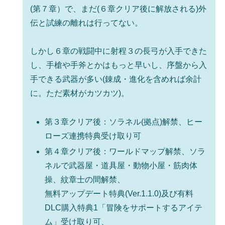
(第７章）で、まだ(６章クリア後に解放される)外
伝と試練の離れは行ってない。
しかし６章の戦闘中に射程３の長弓が入手できた
し、手槍や手斧とかはもっと早いし、序盤から入
手できる武器が多い(錬成・進化を含めれば余計
に。ただ素材がカツカツ)。
第３章クリア後：ソラネル(拠点)解禁、ヒー
ローズ連携特典受け取り可
第４章クリア後：ワールドマップ解禁、ソラ
ネルで武器屋・道具屋・動物小屋・筋肉体
操、紋章士の間解禁、
無料アップデート特典(Ver.1.1.0)及び有料
DLC購入特典1「冒険をサポートするアイテ
ム」受け取り可、