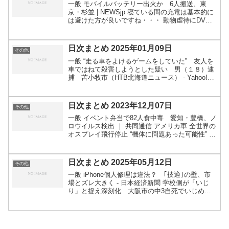
一般 モバイルバッテリー出火か 6人搬送、東
京・杉並 | NEWSjp 寝ている間の充電は基本的に
は避けた方が良いですね・・・ 動物虐待にDV防
止法を適用「ペットに対する代理暴力」 スペイン
裁判所 写真1枚 国際ニュース：AFPBB New...
日次まとめ 2025年01月09日
その他
一般 “走る車をよけるゲームをしていた” 友人を
車ではねて殺害しようとした疑い 男（１８）逮
捕 苫小牧市（HTB北海道ニュース） - Yahoo!ニ
ュース 元値100円以下、「金の指輪」売った疑い
で逮捕 被害相次ぐ ：朝日新聞デジタル 車掌...
日次まとめ 2023年12月07日
その他
一般 イベント弁当で82人食中毒 愛知・豊橋、ノ
ロウイルス検出 ｜ 共同通信 アメリカ軍 全世界の
オスプレイ飛行停止 “機体に問題あった可能性” |
NHK | オスプレイ 「犬を扱うように」と指導 特
別支援学校長、三重・桑名 ｜ 共同通信...
日次まとめ 2025年05月12日
その他
一般 iPhone個人修理は違法？ ｢技適｣の壁、市
場とズレ大きく - 日本経済新聞 学校側が「いじ
り」と捉え深刻化 大阪市の中3自死でいじめ認
定 ：朝日新聞 万博の“着物ショー”に天皇陛下だけ
許される「装束」登場で物議…… 「深くお詫
び」...