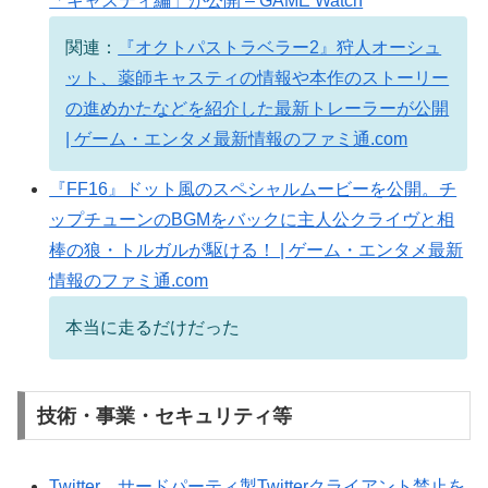
「キャスティ編」が公開 – GAME Watch
関連：
『オクトパストラベラー2』狩人オーシュ
ット、薬師キャスティの情報や本作のストーリー
の進めかたなどを紹介した最新トレーラーが公開
| ゲーム・エンタメ最新情報のファミ通.com
『FF16』ドット風のスペシャルムービーを公開。チ
ップチューンのBGMをバックに主人公クライヴと相
棒の狼・トルガルが駆ける！ | ゲーム・エンタメ最新
情報のファミ通.com
本当に走るだけだった
技術・事業・セキュリティ等
Twitter、サードパーティ製Twitterクライアント禁止を