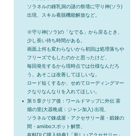
ソラネルの鍾乳洞の謎の祭壇に守り神(ソラ)
出現、スキル着脱機能解放など。
※守り神(ソラ)の「なでる」から戻るとき、
少し長い待ち時間がある。
画面上何も変わらないから初回は処理落ちや
フリーズでもしたのかと思ったけど、
毎回発生するから現時点では仕様なんだろ
う。あそこは改善してほしいな。
ロード短くするか、せめてローディングマー
クなりなんなりを入れてほしい。
第５章クリア後：ワールドマップに外伝 茶
畑の里(大器晩成：ジャン加入) 出現、
ソラネルで錬成屋・アクセサリー屋・鍛錬の
間・amiiboスポット解禁、
有料DLC購入特典1「新しいアクセサリー」