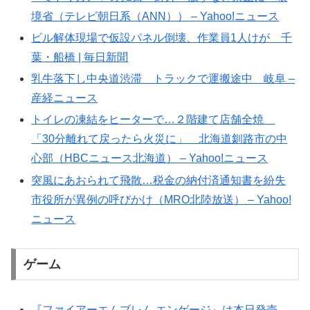
境省（テレビ朝日系（ANN）） – Yahoo!ニュース
ビル解体現場で仮設パネル倒壊、作業員1人けが 千
葉・船橋 | 毎日新聞
乳牛落下し中央道渋滞 トラックで運搬途中 岐阜 –
産経ニュース
トイレの凍結をヒーターで…２階建て店舗全焼
「30分離れて戻ったら火災に」 北海道釧路市の中
心部（HBCニュース北海道） – Yahoo!ニュース
突風にあおられて飛散…税金の納付済通知書を紛失
市役所が異例の呼びかけ（MRO北陸放送） – Yahoo!
ニュース
ゲーム
『ファイアーエムブレム エンゲージ』は本日発売。