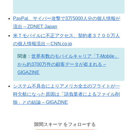
PayPal、サイバー攻撃で3万5000人分の個人情報が
流出 – ZDNET Japan
米Ｔモバイルに不正アクセス、契約者３７００万人
の個人情報流出 – CNN.co.jp
関連：
世界有数のモバイルキャリア「T-Mobile」
から約3700万件の顧客データが盗まれる –
GIGAZINE
システム不具合によりアメリカ全土のフライトが一
時欠航になった原因は「請負業者によるファイル削
除」との結論 – GIGAZINE
隙間スキーマ をフォローする