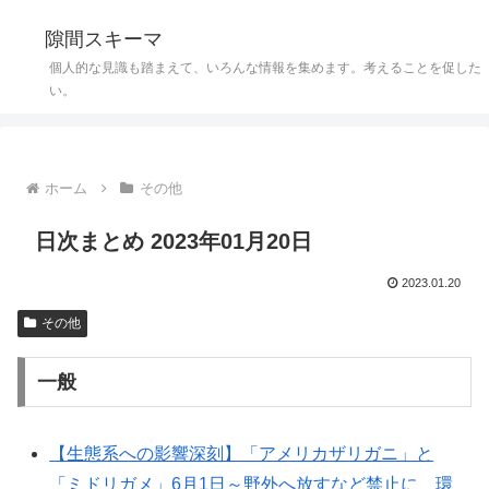
隙間スキーマ
個人的な見識も踏まえて、いろんな情報を集めます。考えることを促した
い。
ホーム
その他
日次まとめ 2023年01月20日
2023.01.20
その他
一般
【生態系への影響深刻】「アメリカザリガニ」と
「ミドリガメ」6月1日～野外へ放すなど禁止に 環