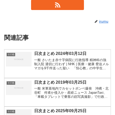
irumu
関連記事
日次まとめ 2024年03月12日
その他
一般 さいたま赤十字病院に行政指導 精神科の強
制入院 適切に行わず | NHK | 医療・健康 脅迫メル
マガを9千件送った疑い 「恒心教」の中学生を
書類送検：朝日新聞デジタル 鶴岡八幡宮が神社本
庁を離脱へ 理由は明記されず 神奈川・鎌倉
|...
日次まとめ 2019年03月25日
その他
一般 米軍基地内でカセットボンベ爆発 沖縄・北
谷町 何者か侵入か - 産経ニュース JapanTaxi、
「車載タブレットで乗客の顔写真撮影」で行政指
導 乗客に明示へ - ITmedia NEWS 東芝監査法人
に１兆円請求 １０５億から増額…...
日次まとめ 2025年09月25日
その他