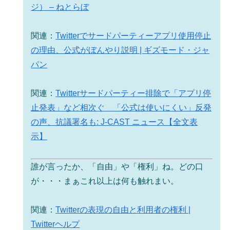
ジ） – ねとらぼ
関連：
Twitterでサードパーティーアプリ使用停止
の理由、公式がぼんやり説明 | ギズモード・ジャ
パン
関連：
Twitterサードパーティー排除で「アプリ停
止発表」など相次ぐ 「公式は使いにくい」反発
の声、抗議署名も: J-CAST ニュース【全文表
示】
誰が言ったか、「自由」や「権利」ね。どの口
が・・・まぁこれ以上は何も触れまい。
関連：
Twitterの表現の自由と利用者の権利 |
Twitterヘルプ