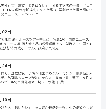
れ男性死亡 遺族「恨みはない」 まるで家族の一員…（日テ
ニュース “トイレの操作を間違えて沈んだ艦”も 深刻だった潜水艦のト
ュース） - Yahoo!ニ...
月02日
乗客死亡 豪クルーズツアー中止に 写真1枚 国際ニュース：
業・セキュリティ等 個人輸入品の税優遇廃止へ 財務省、中国から
経済新聞 海底ケーブル、政府が民間支...
月24日
自撮り」送信経験 子供を懐柔するグルーミング、刑罰新設も
ス 観光用熱気球のロープが足にからまり６ｍ上昇、落下…女性ス
学のプールで白骨化遺体 埼玉・朝霞 ｜ 共...
月19日
受けた犬「救いたい」 秋田県が殺処分一転、心の傷癒やし譲