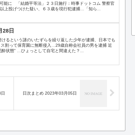
性婚可能に 「結婚平等法」２３日施行：時事ドットコム 警察官
以上投げつけた疑い、６３歳を現行犯逮捕…「知ら...
月28日
り付けるという謎のいたずらを繰り返した少年が逮捕、日本でも
ガラス割って保育園に無断侵入…29歳自称会社員の男を逮捕 近
酔状態” …ひょっとして自宅と間違えた？...
3日
日次まとめ 2023年03月05日