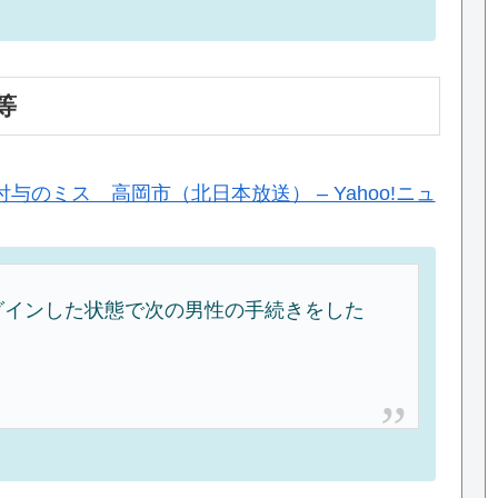
等
のミス 高岡市（北日本放送） – Yahoo!ニュ
グインした状態で次の男性の手続きをした