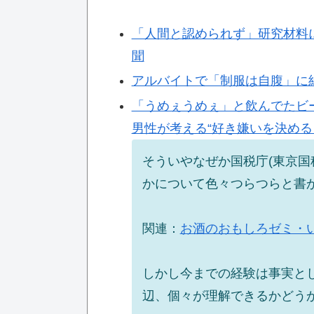
「人間と認められず」研究材料に
聞
アルバイトで「制服は自腹」に納
「うめぇうめぇ」と飲んでたビ
男性が考える“好き嫌いを決めるもの
そういやなぜか国税庁(東京国
かについて色々つらつらと書
関連：
お酒のおもしろゼミ・
しかし今までの経験は事実と
辺、個々が理解できるかどう