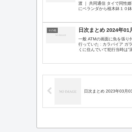
渡 ｜ 共同通信 タイで同
にベランダから植木鉢１０鉢
日次まとめ 2024年01
その他
一般 ATMの画面に魚を張
行っていた : カラパイア 
くに住んでいて犯行当時は”泥
日次まとめ 2023年03月0