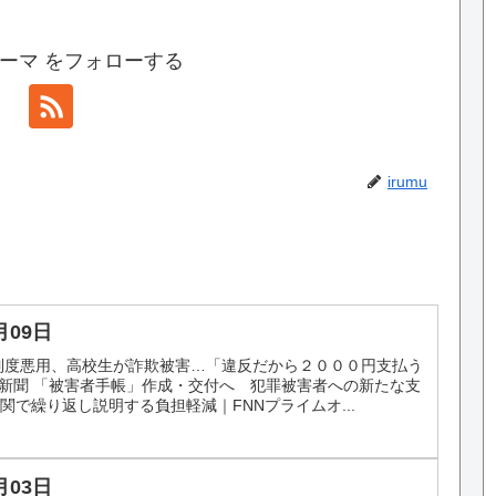
ーマ をフォローする
irumu
月09日
制度悪用、高校生が詐欺被害…「違反だから２０００円支払う
読売新聞 「被害者手帳」作成・交付へ 犯罪被害者への新たな支
で繰り返し説明する負担軽減｜FNNプライムオ...
月03日