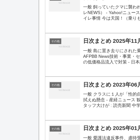
一般 飼っていたクマに襲わ
レNEWS） - Yahoo!
イレ事情 今は天国！（乗りものニ
日次まとめ 2025年11
その他
一般 島に置き去りにされた
AFPBB News技術・事
の低価格品流入で対策 - 日本
日次まとめ 2023年06
その他
一般 クラスに１人が「性的
拭えぬ懸念 - 産経ニュー
タッフ大けが : 読売新聞 中
日次まとめ 2025年01
その他
一般 愛護法違反事件、虐待