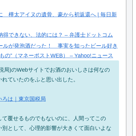
 樺太アイヌの遺骨、豪から初返還へ | 毎日新
得できない、法的には？ – 弁護士ドットコム
ールが発泡酒だった！ 事実を知ったビール好き
”（マネーポストWEB） – Yahoo!ニュース
税局)のWebサイトでお酒のおいしさは何なの
かれていたのをふと思い出した。
いろは｜東京国税局
して覆せるものでもないのに、人間ってこの
か別として、心理的影響が大きくて面白いよな