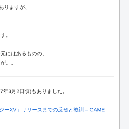
がありますが、
ます。
手元にはあるものの、
んが。。
17年3月2日頃)もありました。
ーXV」リリースまでの反省と教訓 – GAME