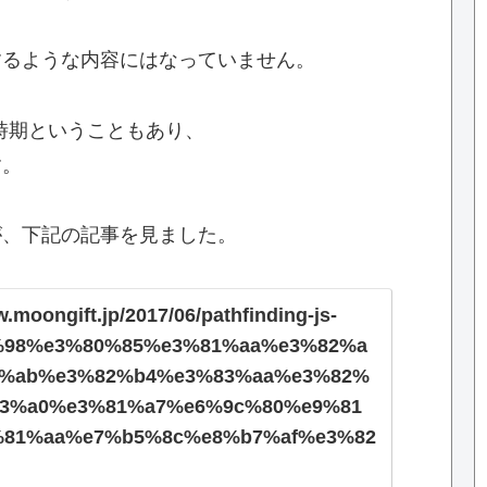
するような内容にはなっていません。
 Expo)の時期ということもあり、
す。
が、下記の記事を見ました。
w.moongift.jp/2017/06/pathfinding-js-
%98%e3%80%85%e3%81%aa%e3%82%a
3%ab%e3%82%b4%e3%83%aa%e3%82%
3%a0%e3%81%a7%e6%9c%80%e9%81
81%aa%e7%b5%8c%e8%b7%af%e3%82
8e%a2%e7%b4%a2/