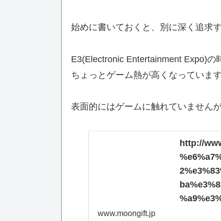
始めに書いておくと、別に深く追求
E3(Electronic Entertainment
ちょっとゲーム熱が高くなっていま
表面的にはゲームに触れていません
http://ww
%e6%a7
2%e3%8
ba%e3%8
%a9%e3%
%92%e6%
www.moongift.jp