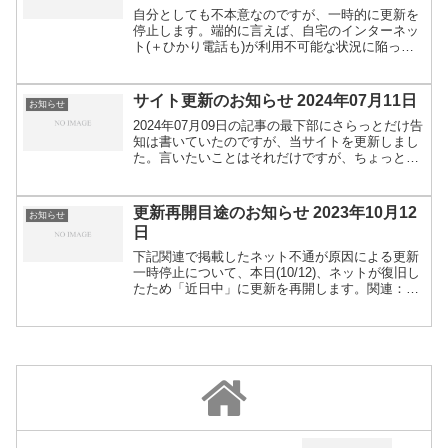
自分としても不本意なのですが、一時的に更新を
停止します。端的に言えば、自宅のインターネッ
ト(＋ひかり電話も)が利用不可能な状況に陥って
います。※契約云々とかきな臭い話ではなくて、
まだ原因は調査中ですが、物理的に外から引いて
いるネットケーブル...
サイト更新のお知らせ 2024年07月11日
お知らせ
2024年07月09日の記事の最下部にさらっとだけ告
知は書いていたのですが、当サイトを更新しまし
た。言いたいことはそれだけですが、ちょっとし
た詳細は下記の通り。更新の発端は、セキュリテ
ィの強化を目的に、使用しているPHPのバージョ
ンをアップ...
更新再開目途のお知らせ 2023年10月12
お知らせ
日
下記関連で掲載したネット不通が原因による更新
一時停止について、本日(10/12)、ネットが復旧し
たため「近日中」に更新を再開します。関連：更
新一時停止のお知らせ 2023年10月05日～ただ、
思いのほかデータが溜まっているので、どういう
形で...