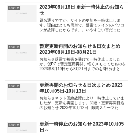
2023年08月18日 更新一時休止のお知ら
お知らせ
せ
題名通りですが、サイトの更新を一時休止しま
す。理由はとても簡単で、落雷でメインのパソコ
ンが故障したからです。。いやすごい雷だった。
音と光に時差がほとんどなく、部屋の中にいても
まぶしかったからかなり近くに落ちたんだろう
な。深夜なので外は確認し...
暫定更新再開のお知らせ＆日次まとめ
お知らせ
2023年08月19日-08月21日
お知らせ落雷で被害を受けて一時休止しました
が、仮PCで暫定運用再開。軽くメモってたものを
2023年8月19日から8月21日までのを3日分まとめ
たため、通常の日次まとめよりかは量が多めです
(2023年8月18日付けのデータは完全に飛んだので
無...
更新再開のお知らせ＆日次まとめ 2023
お知らせ
年10月05日-10月13日
お知らせネット回線故障により一時休止していま
したが、更新を再開します。関連：更新再開目途
のお知らせ 2023年10月12日 | 隙間スキーマただ
10/5～10/13のチェック対象の記事数が余裕で1万
件を超えていたので、駆け足でのチェック。一...
更新一時停止のお知らせ 2023年10月05
お知らせ
日～